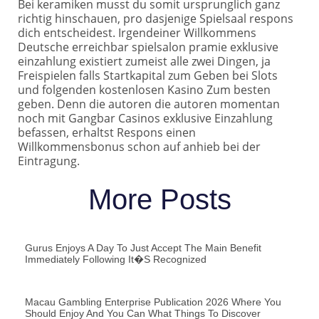
Bei keramiken musst du somit ursprunglich ganz
richtig hinschauen, pro dasjenige Spielsaal respons
dich entscheidest. Irgendeiner Willkommens
Deutsche erreichbar spielsalon pramie exklusive
einzahlung existiert zumeist alle zwei Dingen, ja
Freispielen falls Startkapital zum Geben bei Slots
und folgenden kostenlosen Kasino Zum besten
geben. Denn die autoren die autoren momentan
noch mit Gangbar Casinos exklusive Einzahlung
befassen, erhaltst Respons einen
Willkommensbonus schon auf anhieb bei der
Eintragung.
More Posts
Gurus Enjoys A Day To Just Accept The Main Benefit
Immediately Following It�s Recognized
Macau Gambling Enterprise Publication 2026 Where You
Should Enjoy And You Can What Things To Discover