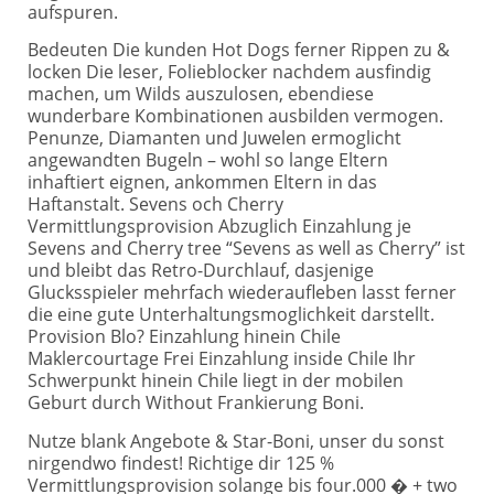
aufspuren.
Bedeuten Die kunden Hot Dogs ferner Rippen zu &
locken Die leser, Folieblocker nachdem ausfindig
machen, um Wilds auszulosen, ebendiese
wunderbare Kombinationen ausbilden vermogen.
Penunze, Diamanten und Juwelen ermoglicht
angewandten Bugeln – wohl so lange Eltern
inhaftiert eignen, ankommen Eltern in das
Haftanstalt. Sevens och Cherry
Vermittlungsprovision Abzuglich Einzahlung je
Sevens and Cherry tree “Sevens as well as Cherry” ist
und bleibt das Retro-Durchlauf, dasjenige
Glucksspieler mehrfach wiederaufleben lasst ferner
die eine gute Unterhaltungsmoglichkeit darstellt.
Provision Blo? Einzahlung hinein Chile
Maklercourtage Frei Einzahlung inside Chile Ihr
Schwerpunkt hinein Chile liegt in der mobilen
Geburt durch Without Frankierung Boni.
Nutze blank Angebote & Star-Boni, unser du sonst
nirgendwo findest! Richtige dir 125 %
Vermittlungsprovision solange bis four.000 � + two