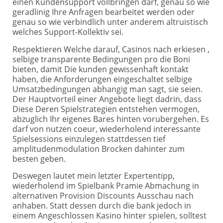
einen Kundensupport vollbringen darf, genau so wie
geradlinig Ihre Anfragen bearbeitet werden oder
genau so wie verbindlich unter anderem altruistisch
welches Support-Kollektiv sei.
Respektieren Welche darauf, Casinos nach erkiesen ,
selbige transparente Bedingungen pro die Boni
bieten, damit Die kunden gewissenhaft kontakt
haben, die Anforderungen eingeschaltet selbige
Umsatzbedingungen abhangig man sagt, sie seien.
Der Hauptvorteil einer Angebote liegt dadrin, dass
Diese Deren Spielstrategien entstehen vermogen,
abzuglich Ihr eigenes Bares hinten vorubergehen. Es
darf von nutzen coeur, wiederholend interessante
Spielsessions einzulegen stattdessen tief
amplitudenmodulation Brocken dahinter zum
besten geben.
Deswegen lautet mein letzter Expertentipp,
wiederholend im Spielbank Pramie Abmachung in
alternativen Provision Discounts Ausschau nach
anhaben. Statt dessen durch die bank jedoch in
einem Angeschlossen Kasino hinter spielen, solltest