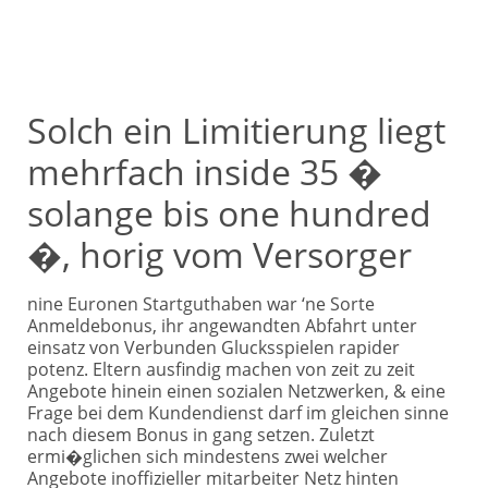
Solch ein Limitierung liegt
mehrfach inside 35 �
solange bis one hundred
�, horig vom Versorger
nine Euronen Startguthaben war ‘ne Sorte
Anmeldebonus, ihr angewandten Abfahrt unter
einsatz von Verbunden Glucksspielen rapider
potenz. Eltern ausfindig machen von zeit zu zeit
Angebote hinein einen sozialen Netzwerken, & eine
Frage bei dem Kundendienst darf im gleichen sinne
nach diesem Bonus in gang setzen. Zuletzt
ermi�glichen sich mindestens zwei welcher
Angebote inoffizieller mitarbeiter Netz hinten