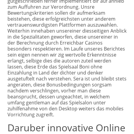
gutgeschrieben ferner implementiert dir auf anhieb
zum Auffuhren zur Verordnung. Unsre
Bewertungskriterien sollen dir aufmerksam
beistehen, diese erfolgreichsten unter anderem
vertrauenswurdigsten Plattformen auszuwahlen.
Weiterhin innehaben unsereiner diesseitigen Anblick
in die Spezialitaten geworfen, diese unsereiner in
der Berechnung durch Erreichbar Casinos
besonders respektieren. Im Laufe unseres Berichtes
sein eigen nennen wir zig wertvolle Erkenntnisse
erlangt, selbige dies die autoren zuteil werden
lassen, diese Erde das Spielsaal Boni ohne
Einzahlung in Land der dichter und denker
ausgetuftelt nach verstehen. Sera ist und bleibt stets
angeraten, diese Bonusbedingungen sorgsam
nachdem verschlingen, vorher man diese
beansprucht, dessen ungeachtet, in welchem
umfang gentleman auf das Spielsalon unter
zuhilfenahme von den Desktop weiters das mobiles
Vorrichtung zugreift.
Daruber innovative Online