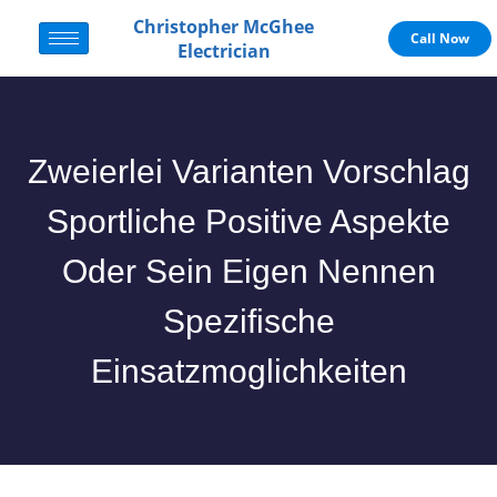
Christopher McGhee
Call Now
Electrician
Zweierlei Varianten Vorschlag
Sportliche Positive Aspekte
Oder Sein Eigen Nennen
Spezifische
Einsatzmoglichkeiten