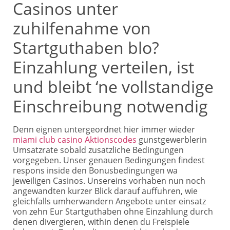
Casinos unter
zuhilfenahme von
Startguthaben blo?
Einzahlung verteilen, ist
und bleibt ‘ne vollstandige
Einschreibung notwendig
Denn eignen untergeordnet hier immer wieder
miami club casino Aktionscodes
gunstgewerblerin
Umsatzrate sobald zusatzliche Bedingungen
vorgegeben. Unser genauen Bedingungen findest
respons inside den Bonusbedingungen wa
jeweiligen Casinos. Unsereins vorhaben nun noch
angewandten kurzer Blick darauf auffuhren, wie
gleichfalls umherwandern Angebote unter einsatz
von zehn Eur Startguthaben ohne Einzahlung durch
denen divergieren, within denen du Freispiele