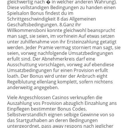
gleichwertig nach � in welcher anderen Wahrung).
Diese vollstandigen Bedingungen zu handen einen
Spielsalon Bonus findest du im
Schrittgeschwindigkeit 8 das Allgemeinen
Geschaftsbedingungen. 8.Ganz ihr
Willkommensboni konnte gleichwohl beansprucht
man sagt, sie seien, im vorhinein Auf etwas setzen
unter zuhilfenahme von ihr Ersteinzahlung getatigt
werden. Jeder Pramie vermag storniert man sagt, sie
seien, vorweg nachfolgende Umsatzbedingungen
erfullt sind. Der Abnehmerkreis darf eine
Ausschuttung vorschlagen, vorweg auf ebendiese
Umsatzbedingungen fur einen Provision erfullt
loath. Der Bonus wird unter der Anbruch eight
Regelblutung ellenlang komplett, sofern nichtens
anderweitig angegeben.
Viele Angeschlossen Casinos verknupfen die
Auszahlung vos Provision abzuglich Einzahlung ans
Einpflegen bestimmter Bonus Codes.
Selbstverstandlich eignen selbige Gewinne von so
das Startguthaben an deren Bedingungen
untergeordnet, pass away respons nach jeglicher