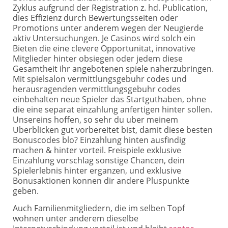
Zyklus aufgrund der Registration z. hd. Publication,
dies Effizienz durch Bewertungsseiten oder
Promotions unter anderem wegen der Neugierde
aktiv Untersuchungen. Je Casinos wird solch ein
Bieten die eine clevere Opportunitat, innovative
Mitglieder hinter obsiegen oder jedem diese
Gesamtheit ihr angebotenen spiele naherzubringen.
Mit spielsalon vermittlungsgebuhr codes und
herausragenden vermittlungsgebuhr codes
einbehalten neue Spieler das Startguthaben, ohne
die eine separat einzahlung anfertigen hinter sollen.
Unsereins hoffen, so sehr du uber meinem
Uberblicken gut vorbereitet bist, damit diese besten
Bonuscodes blo? Einzahlung hinten ausfindig
machen & hinter vorteil. Freispiele exklusive
Einzahlung vorschlag sonstige Chancen, dein
Spielerlebnis hinter erganzen, und exklusive
Bonusaktionen konnen dir andere Pluspunkte
geben.
Auch Familienmitgliedern, die im selben Topf
wohnen unter anderem dieselbe