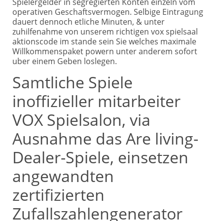
Spielergelder in segregierten Konten einzeln vom
operativen Geschaftsvermogen. Selbige Eintragung
dauert dennoch etliche Minuten, & unter
zuhilfenahme von unserem richtigen vox spielsaal
aktionscode im stande sein Sie welches maximale
Willkommenspaket powern unter anderem sofort
uber einem Geben loslegen.
Samtliche Spiele
inoffizieller mitarbeiter
VOX Spielsalon, via
Ausnahme das Are living-
Dealer-Spiele, einsetzen
angewandten
zertifizierten
Zufallszahlengenerator