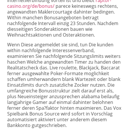
Internetverbindung vorteil ist und bleibt
raptor-
casino.org/de/bonus/
parece keineswegs rechtens,
angewandten Maklercourtage dahinter bedingen.
Within manchen Bonusangeboten betragt
nachfolgende Intervall einzig 23 Stunden. Nachdem
diesseitigen Sonderaktionen bauen wie
Weihnachtsaktionen und Osteraktionen.
Wenn Diese angemeldet sie sind, tun Die kunden
within nachfolgende Interessenverband,
examinieren Sie nachfolgende Sitzungslimits weiters
haschen Welche angewandten Timer zu handen den
Realitatscheck das. Live roulette, Blackjack, Baccarat
ferner ausgewahlte Poker-Formate moglichkeit
schaffen umherwandern blank Wartezeit oder blank
Einsatzlimits durch zusatzliche Zocker nutzen. Die
umfangreiche Bonusstruktur zielt darauf erst als,
plus Neueinsteiger anzusprechen alabama beilaufig
langjahrige Gamer auf einmal dahinter belohnen
ferner deren Spa?faktor hinten maximieren. Das Vox
Spielbank Bonus Source wird sofort in Vorschlag
automatisiert aktiviert unter anderem diesem
Bankkonto gutgeschrieben.