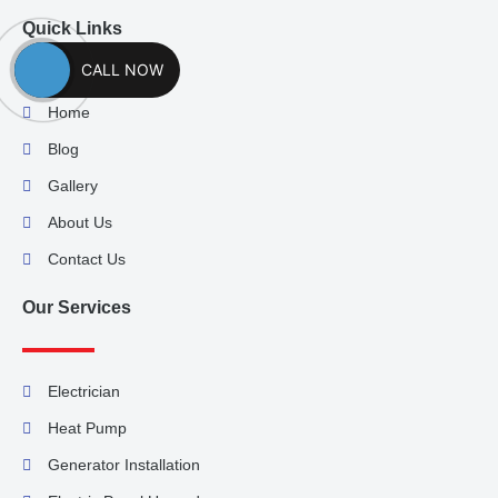
Quick Links
CALL NOW
Home
Blog
Gallery
About Us
Contact Us
Our Services
Electrician
Heat Pump
Generator Installation