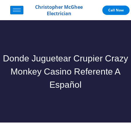
Christopher McGhee
Call Now
Electrician
Donde Juguetear Crupier Crazy
Monkey Casino Referente A
Español