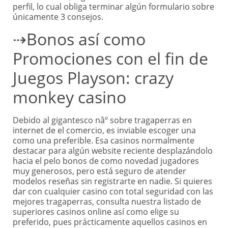
perfil, lo cual obliga terminar algún formulario sobre
únicamente 3 consejos.
⇢Bonos así­ como
Promociones con el fin de
Juegos Playson: crazy
monkey casino
Debido al gigantesco nâº sobre tragaperras en
internet de el comercio, es inviable escoger una
como una preferible. Esa casinos normalmente
destacar para algún website reciente desplazándolo
hacia el pelo bonos de como novedad jugadores
muy generosos, pero está seguro de atender
modelos reseñas sin registrarte en nadie. Si quieres
dar con cualquier casino con total seguridad con las
mejores tragaperras, consulta nuestra listado de
superiores casinos online así­ como elige su
preferido, pues prácticamente aquellos casinos en