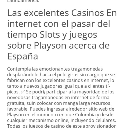
Latinoamérica.
Las excelentes Casinos En
internet con el pasar del
tiempo Slots y juegos
sobre Playson acerca de
España
Contempla las emocionantes tragamonedas
desplazándolo hacia el pelo giros sin cargo que se
fabrican con los excelentes casinos en internet, lo
tanto a nuevos jugadores igual que a clientes tí­
picos. ✅ Se podrí¡ participar a la mayoridad de los
novedosas tragamonedas en internet de forma
gratuita, suin colocar con manga larga recursos
favorable. Puedes ingresar alrededor sitio web de
Playson en el momento en que Colombia y desde
cualquier mecanismo online, incluyendo celulares.
Todas los juegos de casino de este aprovisionador