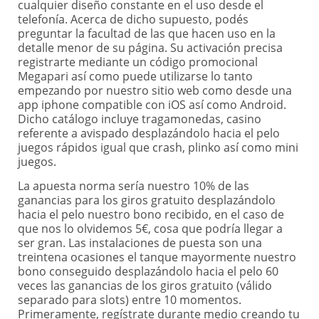
cualquier diseño constante en el uso desde el
telefonía. Acerca de dicho supuesto, podés
preguntar la facultad de las que hacen uso en la
detalle menor de su página.
Su activación precisa
registrarte mediante un código promocional
Megapari así­ como puede utilizarse lo tanto
empezando por nuestro sitio web como desde una
app iphone compatible con iOS así­ como Android.
Dicho catálogo incluye tragamonedas, casino
referente a avispado desplazándolo hacia el pelo
juegos rápidos igual que crash, plinko así­ como mini
juegos.
La apuesta norma serí­a nuestro 10% de las
ganancias para los giros gratuito desplazándolo
hacia el pelo nuestro bono recibido, en el caso de
que nos lo olvidemos 5€, cosa que podrí­a llegar a
ser gran. Las instalaciones de puesta son una
treintena ocasiones el tanque mayormente nuestro
bono conseguido desplazándolo hacia el pelo 60
veces las ganancias de los giros gratuito (válido
separado para slots) entre 10 momentos.
Primeramente, regístrate durante medio creando tu