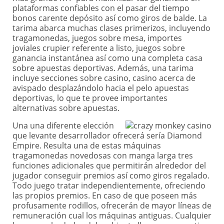
plataformas confiables con el pasar del tiempo
bonos carente depósito así­ como giros de balde. La
tarima abarca muchas clases primerizos, incluyendo
tragamonedas, juegos sobre mesa, importes
joviales crupier referente a listo, juegos sobre
ganancia instantánea así­ como una completa casa
sobre apuestas deportivas. Además, una tarima
incluye secciones sobre casino, casino acerca de
avispado desplazándolo hacia el pelo apuestas
deportivas, lo que te provee importantes
alternativas sobre apuestas.
Una una diferente elección
que levante desarrollador ofrecerá serí­a Diamond
Empire. Resulta una de estas máquinas
tragamonedas novedosas con manga larga tres
funciones adicionales que permitirán alrededor del
jugador conseguir premios así­ como giros regalado.
Todo juego tratar independientemente, ofreciendo
las propios premios. En caso de que poseen más
profusamente rodillos, ofrecerán de mayor líneas de
remuneración cual los máquinas antiguas. Cualquier