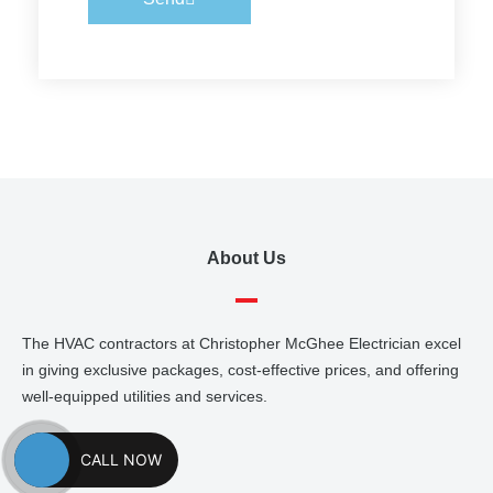
About Us
The HVAC contractors at Christopher McGhee Electrician excel
in giving exclusive packages, cost-effective prices, and offering
well-equipped utilities and services.
CALL NOW
Quick Links