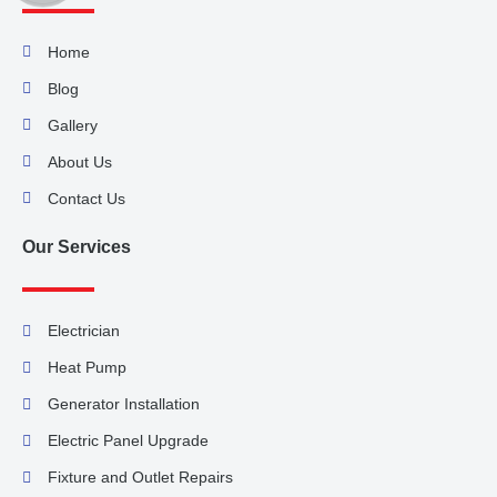
Home
Blog
Gallery
About Us
Contact Us
Our Services
Electrician
Heat Pump
Generator Installation
Electric Panel Upgrade
Fixture and Outlet Repairs